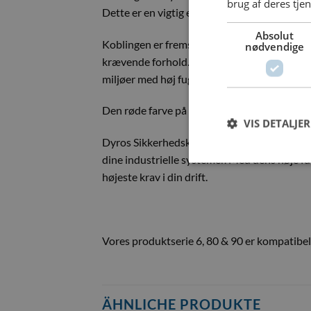
brug af deres tje
Dette er en vigtig egenskab i systemer, hvor 
Absolut
Koblingen er fremstillet af massiv messing,
nødvendige
krævende forhold. For ekstra beskyttelse mo
miljøer med høj fugtighed eller kemisk påvir
Den røde farve på koblingen har en praktisk 
VIS DETALJER
Dyros Sikkerhedskobling med G 3/4″ udvendigt 
dine industrielle systemer. Med dens høje fu
højeste krav i din drift.
Vores produktserie 6, 80 & 90 er kompatib
ÄHNLICHE PRODUKTE