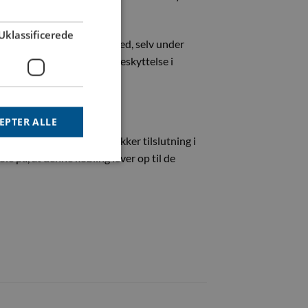
Uklassificerede
d, og sikrer lang holdbarhed, selv under
dling, som yder ekstra beskyttelse i
ingen i systemet.
EPTER ALLE
pålidelig, effektiv og sikker tilslutning i
e på, at denne kobling lever op til de