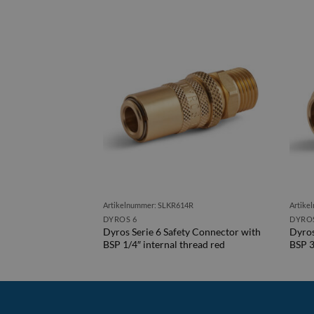
8
Artikelnummer: SLKR614R
Artike
DYROS 6
DYROS
ety Connector with
Dyros Serie 6 Safety Connector with
Dyros
hread
BSP 1/4″ internal thread red
BSP 3