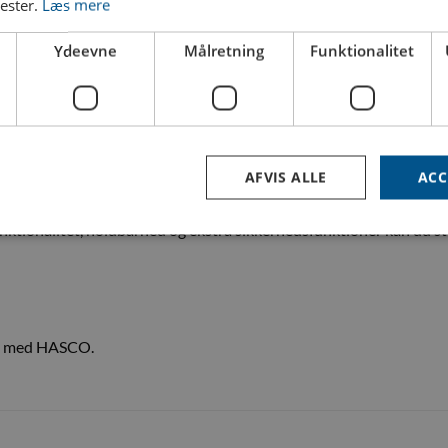
nester.
Læs mere
hastighed og effektivitet er nødvendige for at opretholde driften.
Ydeevne
Målretning
Funktionalitet
 hvilket giver fremragende modstand mod korrosion og mekanisk sli
d korrosion kan koblingen fås med en stanniserede overfladebehan
kning.
funktion som farvekodning, der gør det lettere at identificere kobl
AFVIS ALLE
ACC
gevind – rød er derfor den ideelle løsning, når du har behov for en 
nktionalitet, holdbarhed og ekstra sikkerhedsfunktioner kan du stol
el med HASCO.