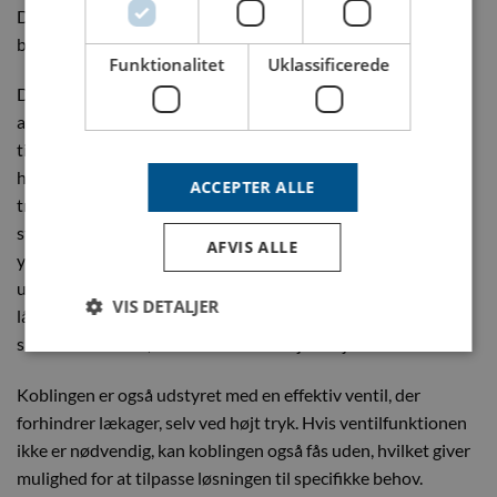
Dette gør den særligt velegnet til barske miljøer med kemisk
belastning eller ekstreme forhold.
Funktionalitet
Uklassificerede
Den automatiske låseordning, der er i ale vores koblinger,
aktiveres ved nedpressning mod niplen, gør det muligt at
tilslutte og frakoble koblingen hurtigt og effektivt med én
hånd. Denne funktion sparer tid og øger produktiviteten i
ACCEPTER ALLE
travle arbejdsmiljøer, samtidig med at koblingen forbliver
stabil og sikker under drift. En sikkerhedskobling har dog
AFVIS ALLE
yderligere en låsemekanisme, der forhindrer utilsigtet
udløsning. Ved at dreje låseringen op mod kappen aktiveres
VIS DETALJER
låsesystemet, hvilket sikrer, at koblingen forbliver stabil og
sikker under drift, selv i hektiske arbejdsmiljøer.
Koblingen er også udstyret med en effektiv ventil, der
forhindrer lækager, selv ved højt tryk. Hvis ventilfunktionen
ikke er nødvendig, kan koblingen også fås uden, hvilket giver
mulighed for at tilpasse løsningen til specifikke behov.