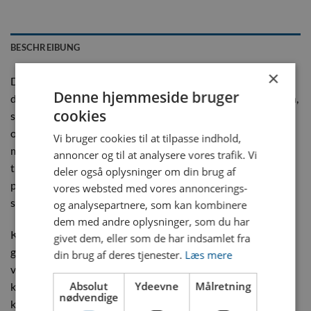
BESCHREIBUNG
×
Dyros Serie 90 Sikkerhedskobling med 7/16″ slangespids er
Denne hjemmeside bruger
den perfekte løsning til industrielle systemer, hvor præcision,
cookies
sikkerhed og effektivitet er afgørende. Denne kobling blev
oprindeligt udviklet til brug i kølevæsker i plaststøbeforme,
Vi bruger cookies til at tilpasse indhold,
men anvendes nu i en bred vifte af applikationer som
annoncer og til at analysere vores trafik. Vi
trykluftsystemer, gasflasker og andre krævende industrielle
deler også oplysninger om din brug af
processer. Hos dyros har vi stor fokus på nøjagtighed,
vores websted med vores annoncerings-
sikkerhed og kvalitet i alle vores produkter.
og analysepartnere, som kan kombinere
dem med andre oplysninger, som du har
Koblingen er bygget med høj præcision og har et frit
givet dem, eller som de har indsamlet fra
gennemløb på 9 mm, hvilket sikrer effektiv transport af
din brug af deres tjenester.
Læs mere
væsker eller gasser gennem systemet. Den robuste
Absolut
Ydeevne
Målretning
konstruktion i massiv messing og rustfrit stål sikrer, at
nødvendige
koblingen kan modstå høje tryk, mekanisk slid og korrosion.