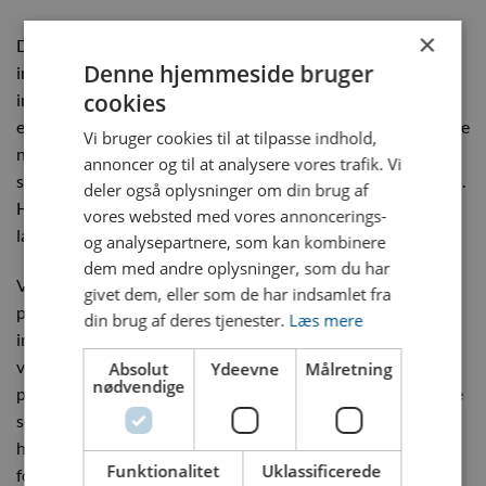
×
Dyros Serie 90 Nippel med BSP 3/8″ udvendigt gevind og
Denne hjemmeside bruger
indvendig sekskant er en robust og pålidelig løsning til
cookies
industrielle systemer, hvor effektiv væske- og gasoverførsel
er afgørende. Fremstillet af højkvalitets messing, sikrer denne
Vi bruger cookies til at tilpasse indhold,
nippel en fremragende modstandsdygtighed mod mekanisk
annoncer og til at analysere vores trafik. Vi
slid og korrosion, selv under de mest krævende driftsforhold.
deler også oplysninger om din brug af
Hos Dyros er vi dedikerede til at levere produkter, der sikrer
vores websted med vores annoncerings-
lang levetid, høj ydeevne og stabil drift i dit system.
og analysepartnere, som kan kombinere
dem med andre oplysninger, som du har
Vores produkter er oprindeligt udviklet til kølevæsker i
givet dem, eller som de har indsamlet fra
plaststøbeforme, men bruges nu i et bredt udvalg af
din brug af deres tjenester.
Læs mere
industrier, herunder trykluftsystemer, gasinstallationer og
væsketransport. Denne nippel er ideel til applikationer, hvor
Absolut
Ydeevne
Målretning
nødvendige
præcise og sikre forbindelser er nødvendige. Den indvendige
sekskant gør det muligt at bruge værktøj til installationen,
hvilket letter monteringen og sikrer en stabil og tæt
Funktionalitet
Uklassificerede
forbindelse, selv under høje tryk og belastninger.