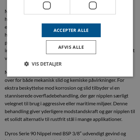
Med BSP 3/8″ udvendigt gevind giver nipplen en enkel og
hurtig installation, hvilket sikrer effektiv integration i
eksisterende systemer. Den reducerer nedetid og sikrer
ACCEPTER ALLE
hurtigt opstart af systemet, hvilket gør den ideel til
professionelle, der har brug for pålidelige og hurtigt
AFVIS ALLE
implementerbare løsninger. Denne nippel er derfor et perfekt
valg til mange industrielle behov.
VIS DETALJER
Messingkonstruktionen gør denne nippel modstandsdygtig
over for både mekanisk slid og kemiske påvirkninger. For
ekstra beskyttelse mod korrosion og slid tilbyder vi en
stanniserede overfladebehandling, der gør nipplen særligt
velegnet til brug i aggressive eller maritime miljøer. Denne
behandling giver yderligere modstandskraft og gør nipplen til
et solidt alternativ til rustfrit stål i mange applikationer.
Dyros Serie 90 Nippel med BSP 3/8″ udvendigt gevind og