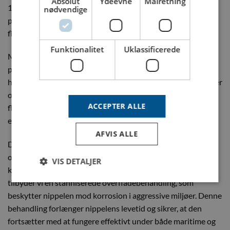
Absolut
Ydeevne
Målretning
10×1 udvendigt gevind er ideel til systemer, der kræver
nødvendige
præcise og holdbare tilslutninger, samtidig med at du får
fleksibiliteten til at tilpasse installationen.
Funktionalitet
Uklassificerede
Med M 10×1 udvendigt gevind er installationen hurtig og
problemfri. Nippelen sikrer en tæt og stabil forbindelse,
hvilket giver mulighed for et jævnt og effektivt flow af væsker
og gasser. Dette er essentielt for at minimere risikoen for
ACCEPTER ALLE
flaskehalse eller tryktab og opretholde systemets samlede
effektivitet og pålidelighed.
AFVIS ALLE
Den robuste messingkonstruktion giver ekstra holdbarhed
og gør nippelen modstandsdygtig overfor både slid og
VIS DETALJER
korrosion. For ekstra beskyttelse mod rust og forringelse
tilbyder vi en stanniserede overfladebehandling, som
beskytter nippelen mod korrosion i aggressive miljøer. Denne
behandling forlænger nippelens levetid og sikrer, at den
fortsætter med at fungere effektivt under både maritime og