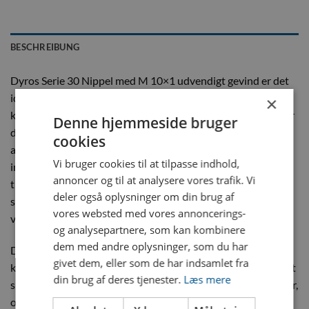
BESCHREIBUNG
Dyros Serie 30 Nippel med M 10×1 udvendigt gevind er det
ideelle valg, når du søger en robust og pålidelig
×
koblingsnippel til dine industrielle systemer. Denne nippel er
Denne hjemmeside bruger
designet til applikationer, hvor både styrke og præcision er
cookies
afgørende. Fremstillet i massiv messing, tilbyder den en
Vi bruger cookies til at tilpasse indhold,
imponerende modstandsdygtighed, hvilket gør den perfekt
annoncer og til at analysere vores trafik. Vi
til selv de mest krævende miljøer og driftbetingelser. Vi
deler også oplysninger om din brug af
sætter stor fokus på nøjagtighed, sikkerhed og kvalitet i
vores websted med vores annoncerings-
vores produkter.
og analysepartnere, som kan kombinere
dem med andre oplysninger, som du har
Dyros-produkterne blev oprindeligt udviklet til at håndtere
givet dem, eller som de har indsamlet fra
kølevæsker i plaststøbeforme, men de anvendes nu i et bredt
din brug af deres tjenester.
Læs mere
spektrum af industrier, herunder trykluftsystemer, gasflasker,
olieinstallationer og vandforsyning. Denne nippel med M