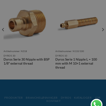
Artikelnummer: N318
Artikelnummer: N110/100
DYROS 30
DYROS 10
Dyros Serie 30 Nipple with BSP
Dyros Serie 1 Nipple L = 100
1/8″ external thread
mm with M 10×1 external
thread
PRODUKTER
BRANCHELØSNINGER
DYROS
KATALOGER
JOB
KONTAKT