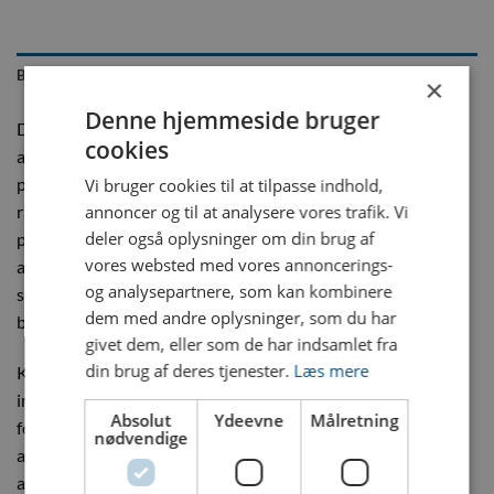
BESCHREIBUNG
×
Denne hjemmeside bruger
Dyros Serie 10 Kobling med 1/4″ slangespids er en vigtig del
cookies
af mange industrielle systemer, der kræver pålidelige og
præcise forbindelser. Vores koblinger bliver brugt i en lang
Vi bruger cookies til at tilpasse indhold,
række applikationer så som trykluft, ilt- og gasflasker samt
annoncer og til at analysere vores trafik. Vi
deler også oplysninger om din brug af
pladsstøbeforme, hvor små dimensioner og effektivitet er
vores websted med vores annoncerings-
altafgørende. Dyros er kendt for sin fokus på kvalitet og
og analysepartnere, som kan kombinere
sikkerhed, hvilket gør denne komponent til et populært valg
dem med andre oplysninger, som du har
blandt fagfolk.
givet dem, eller som de har indsamlet fra
din brug af deres tjenester.
Læs mere
Koblingen er designet med en robust konstruktion, der
inkluderer indbyggede ventiler. Disse ventiler sikrer, at
Absolut
Ydeevne
Målretning
forbindelserne forbliver tætte, selv ved højt tryk, hvilket er
nødvendige
afgørende for at forhindre lækager og hvor sikkerheden er
afgørende. Lækager kan have alvorlige konsekvenser, og