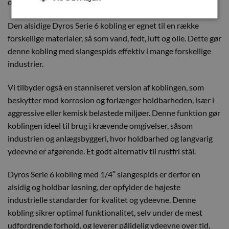
og pålidelighed over tid, selv under krævende forhold.
Den alsidige Dyros Serie 6 kobling er egnet til en række
forskellige materialer, så som vand, fedt, luft og olie. Dette gør
denne kobling med slangespids effektiv i mange forskellige
industrier.
Vi tilbyder også en stanniseret version af koblingen, som
beskytter mod korrosion og forlænger holdbarheden, især i
aggressive eller kemisk belastede miljøer. Denne funktion gør
koblingen ideel til brug i krævende omgivelser, såsom
industrien og anlægsbyggeri, hvor holdbarhed og langvarig
ydeevne er afgørende. Et godt alternativ til rustfri stål.
Dyros Serie 6 kobling med 1/4″ slangespids er derfor en
alsidig og holdbar løsning, der opfylder de højeste
industrielle standarder for kvalitet og ydeevne. Denne
kobling sikrer optimal funktionalitet, selv under de mest
udfordrende forhold, og leverer pålidelig ydeevne over tid,