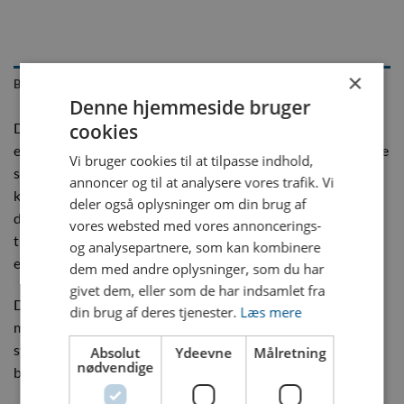
×
BESCHREIBUNG
Denne hjemmeside bruger
Dyros Serie 10 Kobling med 3/8″ slangespids i rød 90° er en
cookies
essentiel komponent, der er designet til at imødekomme dine
Vi bruger cookies til at tilpasse indhold,
specifikke krav i mange industrielle applikationer. Vores
annoncer og til at analysere vores trafik. Vi
koblinger er specielt udviklet til plaststøbeforme, men kan i
deler også oplysninger om din brug af
dag findes i mange forskellige applikationer, der involverer
vores websted med vores annoncerings-
trykluft, ilt- og gasflasker, hvor både kvalitet og pålidelighed
og analysepartnere, som kan kombinere
er altafgørende for dit arbejde.
dem med andre oplysninger, som du har
givet dem, eller som de har indsamlet fra
Den røde farve fungerer ikke blot som en visuel indikator,
din brug af deres tjenester.
Læs mere
men hjælper også med hurtig identifikation i komplekse
systemer, hvilket gør denne kobling til et populært valg
Absolut
Ydeevne
Målretning
nødvendige
blandt fagfolk som dig.