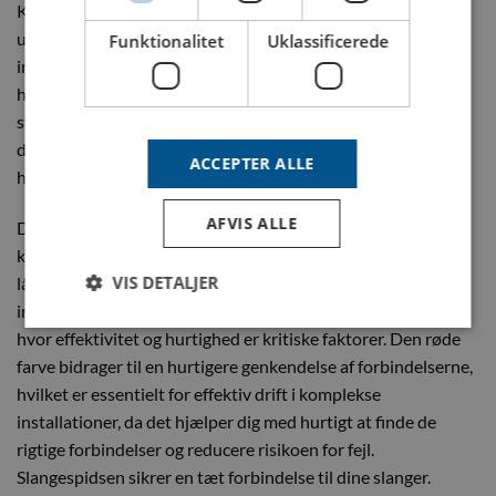
Konstruktionen af koblingen sikrer, at den kan modstå de
udfordrende forhold, der findes i industrielle miljøer. Den
Funktionalitet
Uklassificerede
indbyggede ventil holder forbindelserne tætte, selv under
højt tryk, hvilket er afgørende for at forhindre lækager i
systemer. For dig, der har specifikke behov, tilbyder vi også
denne kobling uden ventil, så du kan vælge den mest
ACCEPTER ALLE
hensigtsmæssige løsning til dine installationsscenarier.
AFVIS ALLE
Designet af vores koblinger gør det muligt for dig at betjene
koblingen med én hånd, takket være den automatiske
VIS DETALJER
låseordning, der aktiveres ved nedpressning. Denne
innovative funktion er især nyttig i hektiske arbejdsmiljøer,
hvor effektivitet og hurtighed er kritiske faktorer. Den røde
farve bidrager til en hurtigere genkendelse af forbindelserne,
hvilket er essentielt for effektiv drift i komplekse
installationer, da det hjælper dig med hurtigt at finde de
rigtige forbindelser og reducere risikoen for fejl.
Slangespidsen sikrer en tæt forbindelse til dine slanger.