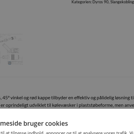
Kategorien:
Dyros 90
,
Slangekobling
45° vinkel og rød kappe tilbyder en effektiv og pålidelig løsning ti
 er oprindeligt udviklet til kølevæsker i plaststøbeforme, men anv
 sikkerhed. Med denne kobling kan brugere forvente en robust og ho
meside bruger cookies
til at tilpasse indhold, annoncer og til at analysere vores trafik. V
rtigt at identificere forbindelsen, hvilket er særligt nyttigt i kom