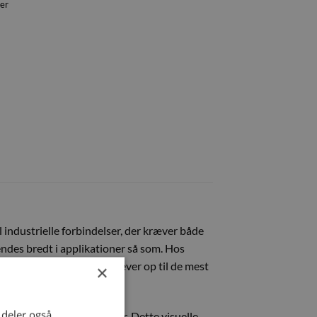
er
l industrielle forbindelser, der kræver både
endes bredt i applikationer så som. Hos
ldbar forbindelse, der lever op til de mest
×
i deler også
plekse installationsmiljøer. Dette visuelle