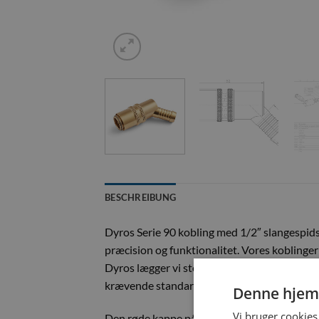
BESCHREIBUNG
Dyros Serie 90 kobling med 1/2″ slangespids, 
præcision og funktionalitet. Vores koblinger
Dyros lægger vi stor vægt på nøjagtighed og
krævende standarder.
Denne hjem
Vi bruger cookies 
Den røde kappe på koblingen gør det muligt hu