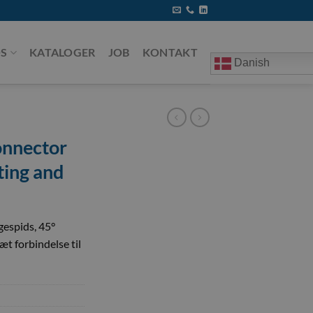
S
KATALOGER
JOB
KONTAKT
Danish
onnector
ting and
gespids, 45°
æt forbindelse til