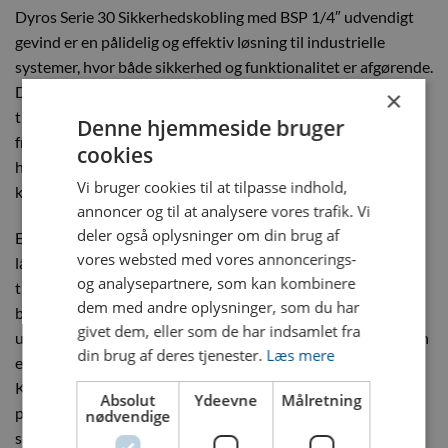
Dyros Serie 30 Sikkerhedskobling med BSP 1/4″ udvendigt
gevind er en pålidelig og effektiv løsning til industrielle
systemer, hvor både sikkerhed og funktionalitet er afgørende.
Denne kobling er designet til at give dig en stabil og sikker
×
tilslutning, samtidig med at den forhindrer utilsigtet
Denne hjemmeside bruger
frakobling under drift, hvilket gør den ideel til applikationer,
cookies
hvor systemfejl eller medieudslip kan føre til alvorlige
Vi bruger cookies til at tilpasse indhold,
konsekvenser.
annoncer og til at analysere vores trafik. Vi
deler også oplysninger om din brug af
En af de vigtigste funktioner er den indbyggede
vores websted med vores annoncerings-
låsemekanisme, som sikrer, at koblingen forbliver sikkert
og analysepartnere, som kan kombinere
tilsluttet, selv under høj belastning og ved pludselige
dem med andre oplysninger, som du har
bevægelser. Denne funktion beskytter både operatører og
givet dem, eller som de har indsamlet fra
udstyr mod risici som følge af utilsigtet frakobling og giver en
din brug af deres tjenester.
Læs mere
ekstra sikkerhed i travle og krævende arbejdsmiljøer.
Koblingen er perfekt til systemer, der kræver hurtige og
Absolut
Ydeevne
Målretning
pålidelige tilslutninger uden at gå på kompromis med
nødvendige
sikkerheden.