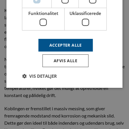
Koblingen er udstyret med en effektiv ventil, som forhindrer
Funktionalitet
Uklassificerede
lækage, når forbindelsen ikke er aktiv. Denne ventil sikrer, at
systemet forbliver tæt, selv under højt tryk. Dette er en
essentiel funktion i systemer, hvor tæthed og kontrol over
flowet er nødvendige for at minimere risikoen for spild og
ACCEPTER ALLE
opretholde en stabil drift.
Med et frit gennemløb på 6 mm giver koblingen en effektiv
AFVIS ALLE
transport af væsker, luft eller gas, samtidig med at flaskehalse
og tryktab holdes på et minimum. Denne flowkapacitet
VIS DETALJER
sikrer, at systemet fungerer effektivt, selv under høje tryk og
temperaturer, hvilket gør det muligt at opretholde en
konstant og pålidelig drift.
Koblingen er fremstillet i massiv messing, som giver
fremragende modstand mod korrosion og mekanisk slid.
Dette gør den ideel til både indendørs og udendørs brug, selv