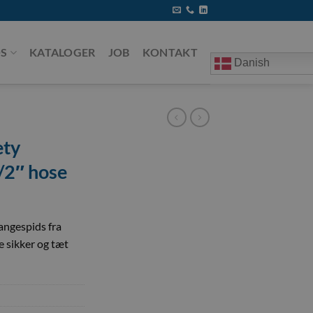
S
KATALOGER
JOB
KONTAKT
Danish
ety
/2″ hose
angespids fra
ve sikker og tæt