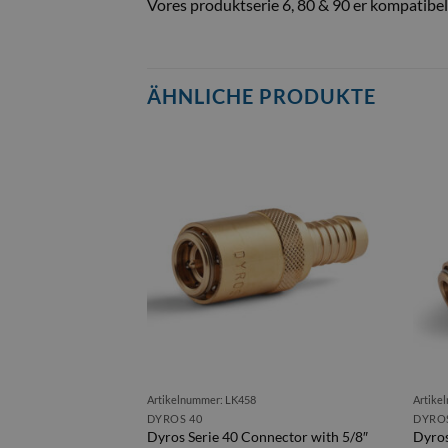
Vores produktserie 6, 80 & 90 er kompatib
ÄHNLICHE PRODUKTE
Artikelnummer: LK458
Artike
DYROS 40
DYROS
nector with 1/2″
Dyros Serie 40 Connector with 5/8″
Dyros