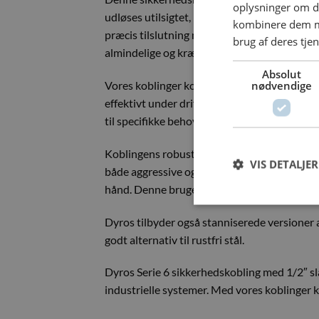
oplysninger om d
udløses utilsigtet, hvilket er en essentiel f
kombinere dem me
præcis tilslutning med et gennemløb på 6 mm 
brug af deres tje
almindelige og krævende driftsforhold.
Absolut
nødvendige
Vores koblinger kommer med en indbygget vent
effektivt under drift. For applikationer, hvor
til specifikke behov.
Koblingens robuste konstruktion i massiv mess
VIS DETALJER
både aggressive og kemisk belastede miljøer. 
hånd. Denne brugervenlige funktion sparer ti
Dyros tilbyder også stanniserede versioner 
godt alternativ til rustfri stål.
Dyros Serie 6 sikkerhedskobling med 1/2″ sla
industrielle systemer. Med vores koblinger ka