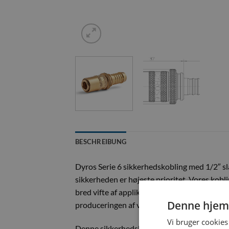
BESCHREIBUNG
Dyros Serie 6 sikkerhedskobling med 1/2″ slan
sikkerheden er højeste prioritet. Vores kobl
bred vifte af applikationer, såsom trykluftsy
Denne hjem
produceringen af vores produkter.
Vi bruger cookies 
Denne sikkerhedskobling er udstyret med en 