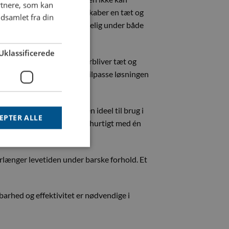
rtnere, som kan
rende betydning. Koblingen skaber en tæt og
dsamlet fra din
den yderst holdbar og pålidelig under både
Uklassificerede
til sikrer, at systemet forbliver tæt og
 giver fleksibilitet til at tilpasse løsningen
ion, hvilket gør koblingen ideel til brug i
EPTER ALLE
t tilslutte og frakoble den hurtigt med én
rlænger levetiden under barske forhold. Et
barhed og effektivitet er nødvendige i