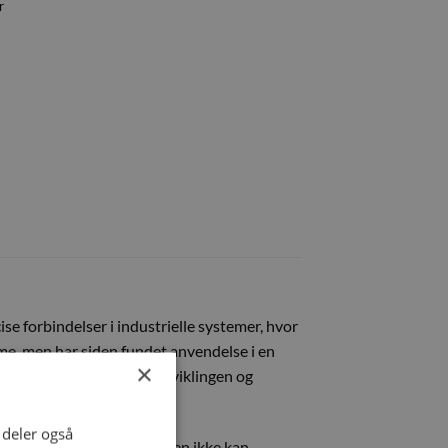
r
se forbindelser i industrielle systemer, hvor
orme, men har siden fundet anvendelse i en
×
sikkerhed og præcision i udviklingen og
i deler også
nktion sikrer, at koblingen ikke kan