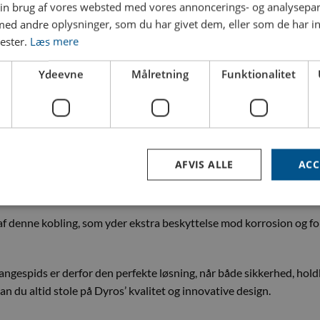
in brug af vores websted med vores annoncerings- og analysepa
unktion i arbejdsmiljøer, hvor sikkerhed og pålidelighed er af afgø
d andre oplysninger, som du har givet dem, eller som de har in
og er designet til at modstå høje tryk og mekanisk slid. Det gør 
nester.
Læs mere
Ydeevne
Målretning
Funktionalitet
il, som effektivt forhindrer lækager, selv ved højt tryk. Denne ven
 en ventil ikke er nødvendig, kan koblingen også leveres uden, hvilket
ing og rustfrit stål sikrer en lang levetid og modstand mod korros
AFVIS ALLE
ACC
Koblingen er designet til hurtig betjening, hvilket gør det muligt a
d og øger produktiviteten i hektiske arbejdsmiljøer.
af denne kobling, som yder ekstra beskyttelse mod korrosion og fo
ngespids er derfor den perfekte løsning, når både sikkerhed, hold
n du altid stole på Dyros’ kvalitet og innovative design.