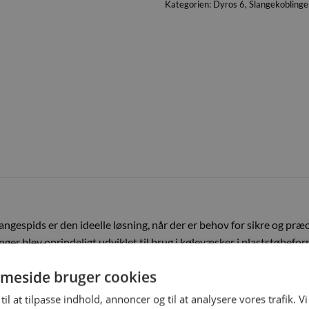
Kategorien:
Dyros 6
,
Slangekoblinge
gespids er den ideelle løsning, når der er behov for sikre og præci
inger blev oprindeligt udviklet til brug i kølevæsker i plaststøbef
stemer, ilt- og gasflasker. Hos Dyros har vi stor fokus på kvalitet, 
meside bruger cookies
til at tilpasse indhold, annoncer og til at analysere vores trafik. V
låsering, som aktiveres ved at rotere den op mod kappen. Denne fu