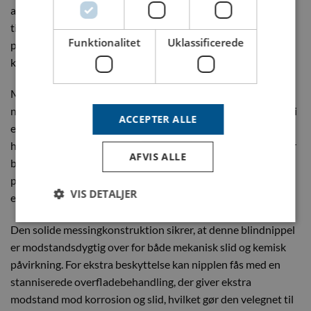
afslutte rørledninger eller systemer, hvor yderligere
tilslutning ikke er påkrævet, men hvor der stadig kræves et
Funktionalitet
Uklassificerede
pålideligt og tæt system. Hos Dyros sætter vi fokus på
kvalitet, sikkerhed og nøjagtighed i alle vores løsninger.
Med BSP ¼” udvendigt gevind giver denne blindnippel en
nem og hurtig installation, hvilket sikrer effektiv integration i
ACCEPTER ALLE
eksisterende systemer. Den reducerer nedetid og sikrer
hurtig opstart, hvilket gør den ideel til professionelle, der har
AFVIS ALLE
brug for pålidelige løsninger. Denne funktion gør nipplen
perfekt til at afslutte eller dække systemkomponenter på en
VIS DETALJER
effektiv måde.
Den solide messingkonstruktion sikrer, at denne blindnippel
er modstandsdygtig over for både mekanisk slid og kemisk
påvirkning. For ekstra beskyttelse kan nipplen fås med en
stanniserede overfladebehandling, der giver ekstra
modstand mod korrosion og slid, hvilket gør den velegnet til