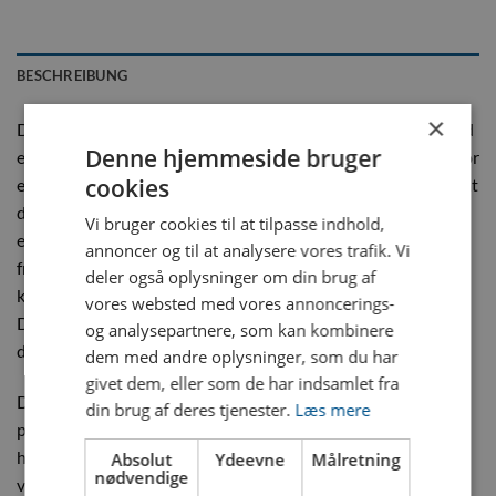
BESCHREIBUNG
×
Dyros Serie 90 Nippel med BSP ¼” udvendigt gevind og blind
Denne hjemmeside bruger
er en pålidelig og robust løsning til industrielle systemer, hvor
cookies
effektiv væske- og gasoverførsel er essentiel, samtidig med at
der kræves en effektiv afslutning af systemet. Denne nippel
Vi bruger cookies til at tilpasse indhold,
er fremstillet i højkvalitets messing, hvilket giver
annoncer og til at analysere vores trafik. Vi
fremragende modstandsdygtighed mod mekanisk slid og
deler også oplysninger om din brug af
korrosion, selv under de mest krævende driftsforhold. Hos
vores websted med vores annoncerings-
Dyros er vi dedikerede til at levere produkter af høj kvalitet,
og analysepartnere, som kan kombinere
der sikrer optimal drift og lang levetid.
dem med andre oplysninger, som du har
givet dem, eller som de har indsamlet fra
Dyros produkter blev oprindeligt udviklet til kølevæsker i
din brug af deres tjenester.
Læs mere
plaststøbeforme, men bruges nu i en bred vifte af industrier,
herunder trykluftsystemer, gasinstallationer og
Absolut
Ydeevne
Målretning
nødvendige
væsketransport. Denne blindnippel er ideel til at lukke eller