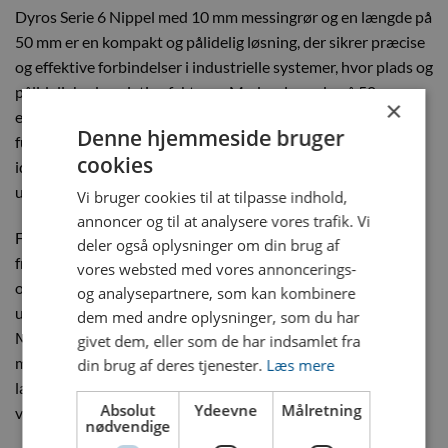
Dyros Serie 6 Nippel med 10 mm messingrør og en længde på
50 mm er en kompakt og pålidelig løsning, der sikrer præcise
og effektive forbindelser i industrielle systemer, hvor plads og
pålidelighed er vigtige faktorer. Med en længde på 50 mm og
×
et 10 mm messingrør kombinerer denne nippel høj
Denne hjemmeside bruger
funktionalitet med en kompakt størrelse, hvilket gør den
cookies
ideel til applikationer, hvor pladsbesparelse er nødvendigt
uden at gå på kompromis med styrke og holdbarhed.
Vi bruger cookies til at tilpasse indhold,
annoncer og til at analysere vores trafik. Vi
Fremstillet af solid messing, som er kendt for sin styrke og
deler også oplysninger om din brug af
fremragende modstandsdygtighed mod både mekanisk slid
vores websted med vores annoncerings-
og korrosion, er denne nippel perfekt til brug i systemer, der
og analysepartnere, som kan kombinere
udsættes for høje belastninger eller krævende miljøer.
dem med andre oplysninger, som du har
Messingens naturlige egenskaber sikrer, at nipplen kan
givet dem, eller som de har indsamlet fra
modstå både fysiske og kemiske påvirkninger, hvilket giver
din brug af deres tjenester.
Læs mere
langvarig pålidelighed og reducerer behovet for hyppig
Absolut
Ydeevne
Målretning
vedligeholdelse.
nødvendige