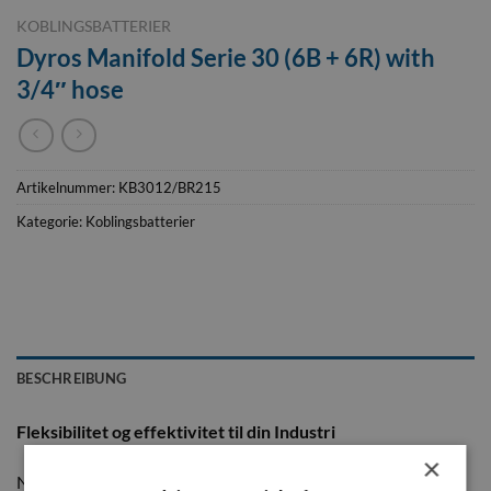
KOBLINGSBATTERIER
Dyros Manifold Serie 30 (6B + 6R) with
3/4″ hose
Artikelnummer:
KB3012/BR215
Kategorie:
Koblingsbatterier
BESCHREIBUNG
Fleksibilitet og effektivitet til din
Industri
×
Når du har brug for en alsidig og effektiv løsning til