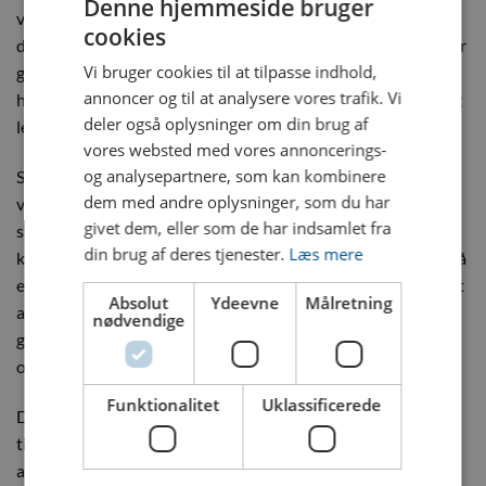
Denne hjemmeside bruger
væskestyring, er Dyros Koblingsbatteri Serie 30 (6B + 6R)
cookies
den perfekte partner. Med 6 blå (B) og 6 røde (R) tilslutninger
Vi bruger cookies til at tilpasse indhold,
giver denne model dig den fleksibilitet, der kræves for at
annoncer og til at analysere vores trafik. Vi
håndtere komplekse slangesystemer med både præcision og
deler også oplysninger om din brug af
lethed.
vores websted med vores annoncerings-
og analysepartnere, som kan kombinere
Serie 30 (6B + 6R) er ideel til systemer, der kræver flere
dem med andre oplysninger, som du har
væskestrømme, som for eksempel kølesystemer i
givet dem, eller som de har indsamlet fra
støbemaskiner. Konfigurationen med 6 blå og 6 røde
din brug af deres tjenester.
Læs mere
koblinger giver dig mulighed for at organisere dine slanger på
en måde, der passer til netop dine behov. Det bliver her nemt
Absolut
Ydeevne
Målretning
at adskille varme og kolde væsker. Den fleksible opbygning
nødvendige
gør, at du kan tilpasse dit system til forskellige typer, væsker
og gasser.
Funktionalitet
Uklassificerede
De to 3/4” slangeforbindelserne sikre en sikker og pålidelig
tilslutning. Det alsidige design gør det ideelt til en bred vifte
af anvendelser.