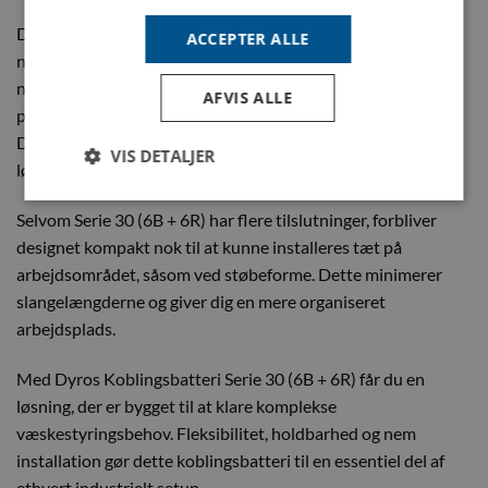
Det robuste design af Serie 30 (6B + 6R) gør installationen
ACCEPTER ALLE
nem og vedligeholdelsen minimal. Du kan forvente færre
nedetider og øget driftseffektivitet, så du kan fokusere på
AFVIS ALLE
produktionen frem for at bekymre dig om vedligeholdelse.
Den pålidelige konstruktion betyder, at du investerer i en
VIS DETALJER
løsning med lang levetid.
Selvom Serie 30 (6B + 6R) har flere tilslutninger, forbliver
designet kompakt nok til at kunne installeres tæt på
arbejdsområdet, såsom ved støbeforme. Dette minimerer
slangelængderne og giver dig en mere organiseret
arbejdsplads.
Med Dyros Koblingsbatteri Serie 30 (6B + 6R) får du en
løsning, der er bygget til at klare komplekse
væskestyringsbehov. Fleksibilitet, holdbarhed og nem
installation gør dette koblingsbatteri til en essentiel del af
ethvert industrielt setup.