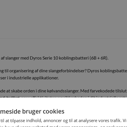
g af slanger med Dyros Serie 10 koblingsbatteri (6B + 6R).
ng til organisering af dine slangeforbindelser? Dyros koblingsbatteri
er i industrielle applikationer.
åde at skabe orden i dine kølvandsslanger. Med farvekodede tilslu
nd, hvilket øger effektiviteten og sikkerheden i dit industrielle s
vilket reducerer slangelængden og forbedre pladsudnyttelsen.
meside bruger cookies
r i bunden, hvor der sikres stabil og sikker forbindelse.
til at tilpasse indhold, annoncer og til at analysere vores trafik. V