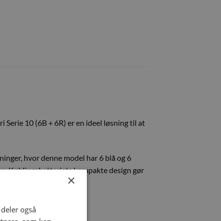
 Serie 10 (6B + 6R) er en ideel løsning til at
tninger, hvor denne model har 6 blå og 6
etup. Koblingsbatteriets kompakte design gør
×
i deler også