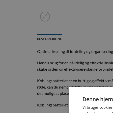
BESCHREIBUNG
Optimal løsning til fordeling og organiserin
Har du brug for en pålidelig og effektiv løsni
skabe orden og effektivisere slangeforbindels
Koblingsbatteriet er en hurtig og effektiv m
røde, kan du nemt adskille varmt og koldt va
det muligt at placere tæt på støbeformen, h
Denne hjem
Koblingsbatteriet har to ¾” slangeforbindelse
Vi bruger cookies 