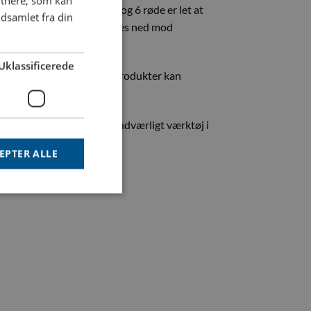
rtnere, som kan
lingsbatteriet med 6 blå og 6 røde er let at
dsamlet fra din
udløses når en nippel trykkes ned mod
Uklassificerede
g vigtigt for os, at vores produkter kan
dligeholdelse.
elle setup! Det bliver et uudværligt værktøj i
EPTER ALLE