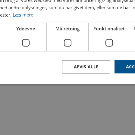
in brug af vores websted med vores annoncerings- og analysepa
dligeholdelse, og forbedrer overblikket og sikkerheden. Dyros kob
d andre oplysninger, som du har givet dem, eller som de har in
ine slanger til. Koblingerne har en automatisk låseanordning, der 
nester.
Læs mere
n hånd.
Ydeevne
Målretning
Funktionalitet
vores lokation i Danmark, af materialer i høj kvalitet. Det er nemli
u får derfor en løsning, der holder i længden og kræver minimal ve
ri får du en løsning, der effektiviserer og organiserer dit industri
AFVIS ALLE
ACC