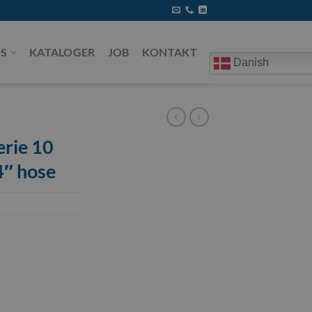
S
KATALOGER
JOB
KONTAKT
Danish
erie 10
4″ hose