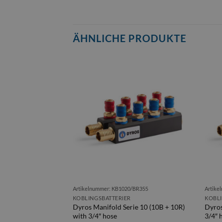
ÄHNLICHE PRODUKTE
/BR145
Artikelnummer: KB1020/BR355
Artike
KOBLINGSBATTERIER
KOBLI
ie 6 (4B + 4R) with
Dyros Manifold Serie 10 (10B + 10R)
Dyros
with 3/4″ hose
3/4″ 