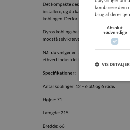
oplysninger om d
Det kompakte design sikrer nem adgang til ve
kombinere dem me
installere, og du kan nemt og enkelt koble d
brug af deres tje
koblingen. Derfor kan dette betjenes med é
Absolut
Dyros koblingsbatterier bliver produceret på 
nødvendige
modstå selv krævende industrielle miljøer. D
Når du vælger en Dyros Serie 10 koblingsbatte
ethvert industrielt setup.
VIS DETALJER
Specifikationer:
Antal koblinger: 12 – 6 blå og 6 røde.
Højde: 71
Længde: 215
Bredde: 66