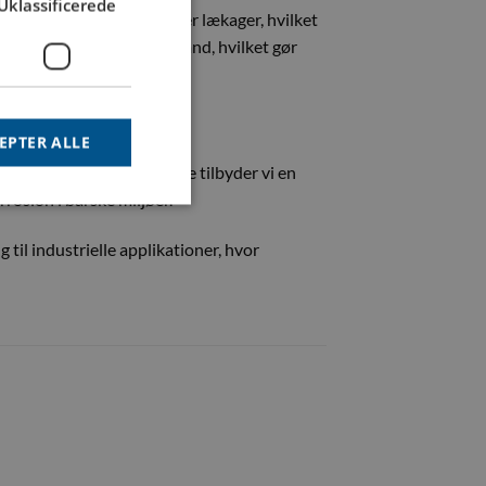
Uklassificerede
ndbyggede ventil forhindrer lækager, hvilket
lingen betjenes med én hånd, hvilket gør
itet i applikationen.
EPTER ALLE
ker. For ekstra beskyttelse tilbyder vi en
rosion i barske miljøer.
til industrielle applikationer, hvor