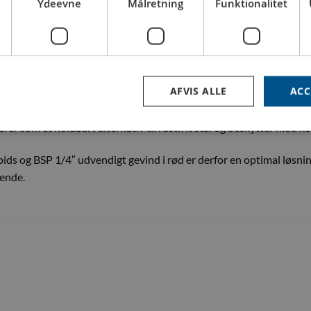
Ydeevne
Målretning
Funktionalitet
r, der er designet til at modstå barske miljøer og højt tryk. Den i
ikkerhed og integritet. Med den automatiske låseanordning kan kob
 selv i hektiske arbejdsmiljøer.
, kan denne kobling også leveres uden ventil, hvilket giver fleksibil
AFVIS ALLE
ACC
 derfor velegnet til transport af vand, luft, olie, fedt og andre væs
er som et holdbart alternativ til rustfrit stål og beskytter mod kor
s og BSP 1/4″ udvendigt gevind i rød er derfor en optimal løsning 
rende.