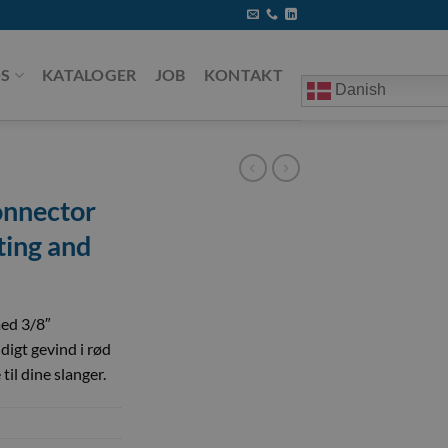
S
KATALOGER
JOB
KONTAKT
Danish
onnector
ting and
med 3/8″
igt gevind i rød
til dine slanger.