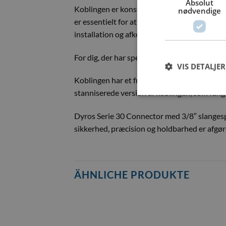
Absolut
Koblingen er konstrueret af robuste materiale
nødvendige
er essentielt for at opretholde systemets s
installation og afkobling hurtigt og effektivt,
For dig, der har specifikke installationsbehov
VIS DETALJER
Koblingen har et frit gennemløb på 6 mm og er
stanniserede version af koblingen, som funger
Dyros Serie 30 Connector med 3/8″ slangespid
sikkerhed, præcision og holdbarhed er afgø
ÄHNLICHE PRODUKTE