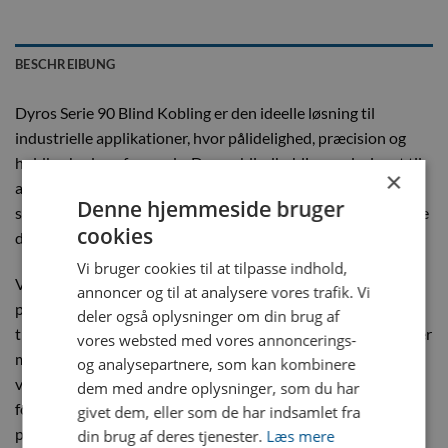
BESCHREIBUNG
Dyros Serie 90 Blind Kobling er den ideelle løsning til
industrielle applikationer, hvor pålidelighed, præcision og
holdbarhed er afgørende. Denne blindkobling er designet til
×
at sikre en tæt og stabil afslutning i systemer, der kræver høj
Denne hjemmeside bruger
sikkerhed og effektivitet, samtidig med at den modstår hårde
cookies
driftsbetingelser.
Vi bruger cookies til at tilpasse indhold,
Vores koblinger er oprindeligt udviklet til kølevæsker i
annoncer og til at analysere vores trafik. Vi
plaststøbeforme, men anvendes nu overalt. Fra
deler også oplysninger om din brug af
trykluftsystemer til væsketransport, leverer Dyros produkter
vores websted med vores annoncerings-
med den højeste grad af kvalitet og nøjagtighed, så du kan
og analysepartnere, som kan kombinere
være sikker på, at dit system fungerer optimalt. Vi sætter
dem med andre oplysninger, som du har
fokus på nøjagtighed, sikkerhed og kvalitet i alle vores
givet dem, eller som de har indsamlet fra
produkter.
din brug af deres tjenester.
Læs mere