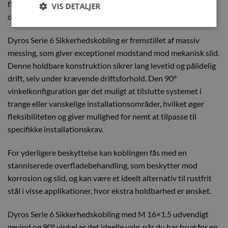
flowkapacitet reducerer tryktab og flaskehalse, hvilket
VIS DETALJER
optimerer systemets samlede ydeevne og driftsstabilitet.
Dyros Serie 6 Sikkerhedskobling er fremstillet af massiv
messing, som giver exceptionel modstand mod mekanisk slid.
Denne holdbare konstruktion sikrer lang levetid og pålidelig
drift, selv under krævende driftsforhold. Den 90°
vinkelkonfiguration gør det muligt at tilslutte systemet i
trange eller vanskelige installationsområder, hvilket øger
fleksibiliteten og giver mulighed for nemt at tilpasse til
specifikke installationskrav.
For yderligere beskyttelse kan koblingen fås med en
stanniserede overfladebehandling, som beskytter mod
korrosion og slid, og kan være et ideelt alternativ til rustfrit
stål i visse applikationer, hvor ekstra holdbarhed er ønsket.
Dyros Serie 6 Sikkerhedskobling med M 16×1.5 udvendigt
gevind og 90° vinkel er det ideelle valg, når du har brug for en