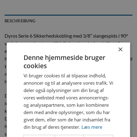
BESCHREIBUNG
Dyros Serie 6 Sikkerhedskobling med 3/8″ slangespids i 90°
vinkel er en robust og pålidelig løsning, designet til at sikre
×
effektivitet og høj sikkerhed i industrielle systemer, der
Denne hjemmeside bruger
håndterer trykluft, væsker eller gasser. Denne kobling er ideel
cookies
til applikationer, hvor både fleksibilitet og pålidelighed er
nødvendige, og er især velegnet til systemer, der kræver
Vi bruger cookies til at tilpasse indhold,
hurtig og sikker tilslutning under tryk.
annoncer og til at analysere vores trafik. Vi
deler også oplysninger om din brug af
Den 90° vinkel på slangespidsen giver ekstra fleksibilitet i
vores websted med vores annoncerings-
installationssituationen og gør det muligt at tilslutte
og analysepartnere, som kan kombinere
komponenter i trange eller svært tilgængelige områder.
dem med andre oplysninger, som du har
Denne vinkel reducerer også mekanisk stress på slangerne,
givet dem, eller som de har indsamlet fra
hvilket bidrager til en længere levetid for
din brug af deres tjenester.
Læs mere
systemkomponenterne og en stabil drift.